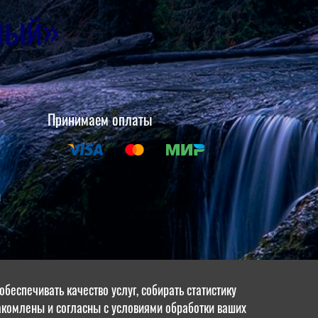
ный»
Принимаем оплаты
и
щите
беспечивать качество услуг, собирать статистику
накомлены и согласны с условиями обработки ваших
в