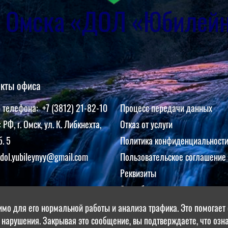
г. Омска «ДОЛ «Юбилей
акты офиса
 телефона: +7 (3812) 21-82-10
Процесс передачи данных
 РФ, г. Омск, ул. К. Либкнехта,
Отказ от услуги
б. 5
Политика конфиденциальност
dol.yubileynyy@gmail.com
Пользовательское соглашение
Реквизиты
Способы оплаты
Положение об обработке и за
имо для его нормальной работы и анализа трафика. Это помогает о
 нарушения. Закрывая это сообщение, вы подтверждаете, что оз
персональных данных клиенто