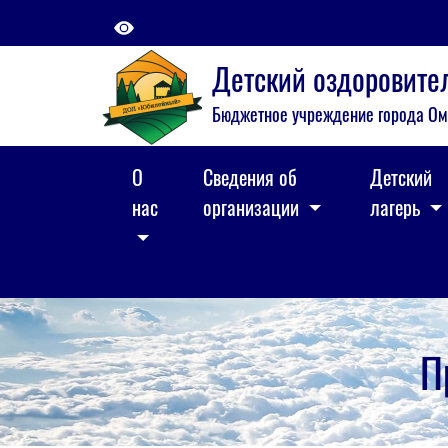
Детский оздоровит
Бюджетное учреждение города Ом
О
Сведения об
Детский
нас
организации
лагерь
П