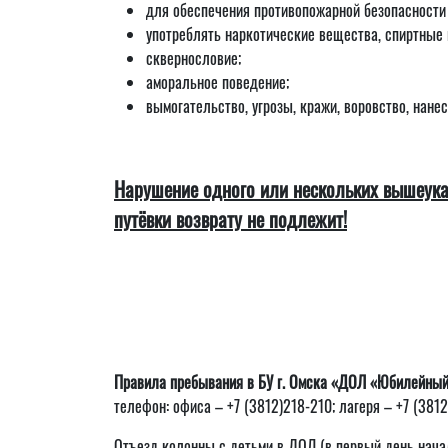
для обеспечения противопожарной безопасности 
употреблять наркотические вещества, спиртные н
сквернословие;
аморальное поведение;
вымогательство, угрозы, кражи, воровство, нан
Нарушение одного или нескольких вышеуказ
путёвки возврату не подлежит!
Правила пребывания в БУ г. Омска «ДОЛ «Юбилейны
телефон: офиса – +7 (3812)218-210; лагеря – +7 (381
Отъезд колонны с детьми в ДОЛ (в первый день начала