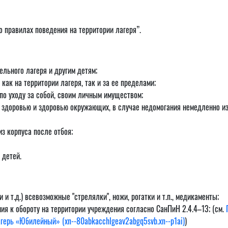
 правилах поведения на территории лагеря”.
ельного лагеря и другим детям;
как на территории лагеря, так и за ее пределами;
по уходу за собой, своим личным имуществом;
 здоровью и здоровью окружающих, в случае недомогания немедленно из
из корпуса после отбоя;
 детей.
и т.д.) всевозможные "стрелялки", ножи, рогатки и т.п., медикаменты;
ия к обороту на территории учреждения согласно СанПиН 2.4.4–13; (см.
герь «Юбилейный» (xn--80abkacchlgeav2abgq5svb.xn--p1ai)
)