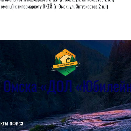
смены) к гипермаркету ОКЕЙ (г. Омск, ул. Энтузиастов 2 к.1)
г. Омска «ДОЛ «Юбилей
акты офиса