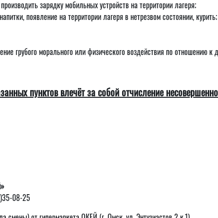
производить зарядку мобильных устройств на территории лагеря;
апитки, появление на территории лагеря в нетрезвом состоянии, курить;
есение грубого морального или физического воздействия по отношению к
анных пунктов влечёт за собой отчисление несовершеннол
й»
2)35-08-25
 смены) от гипермаркета ОКЕЙ (г. Омск, ул. Энтузиастов 2 к.1)