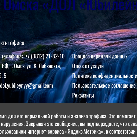
г. Омска «ДОЛ «Юбилей
акты офиса
 телефона: +7 (3812) 21-82-10
Процесс передачи данных
 РФ, г. Омск, ул. К. Либкнехта,
Отказ от услуги
б. 5
Политика конфиденциальност
dol.yubileynyy@gmail.com
Пользовательское соглашение
Реквизиты
Способы оплаты
Положение об обработке и за
имо для его нормальной работы и анализа трафика. Это помогает о
 нарушения. Закрывая это сообщение, вы подтверждаете, что оз
персональных данных клиенто
пользованием интернет-сервиса «Яндекс.Метрика», в соответствии